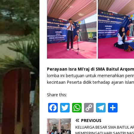
Perayaan Isra Mi’raj di SMA Baitul Arqo
lomba ini bertujuan untuk memeriahkan peri
kecintaan Peserta didik terhadap ajaran Isl
Share this:
F
T
W
C
T
S
a
w
h
o
el
h
PREVIOUS
c
it
at
p
e
ar
KELUARGA BESAR SMA BAITUL 
MEMPERINGATI HARI SANTRI NA