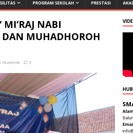
SILITAS
PROGRAM SEKOLAH
PRESTASI
AKA
 MI’RAJ NABI
VID
 DAN MUHADHOROH
i Akademik
0
HUB
SM
Alam
Balun
Emai
info@