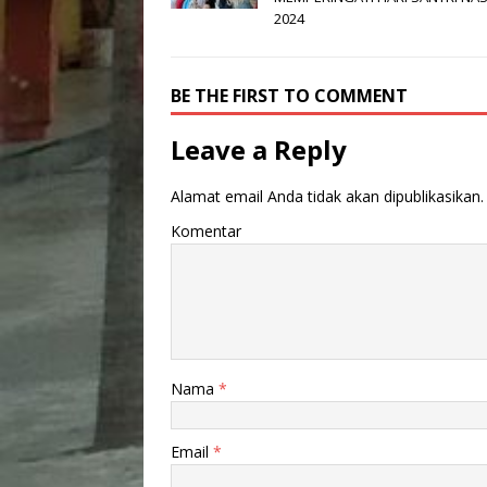
e
te
s
y
g
e
2024
b
r
A
Li
ra
o
p
n
m
BE THE FIRST TO COMMENT
o
p
k
k
Leave a Reply
Alamat email Anda tidak akan dipublikasikan.
Komentar
Nama
*
Email
*