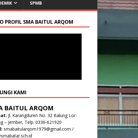
DEMIK
SPMB
EO PROFIL SMA BAITUL ARQOM
UNGI KAMI
A BAITUL ARQOM
at:
Jl. Karangduren No. 32 Balung Lor-
g – Jember, Telp. 0336-621920
l:
smabaitularqom1979@gmail.com
/
smabatar.sch.id