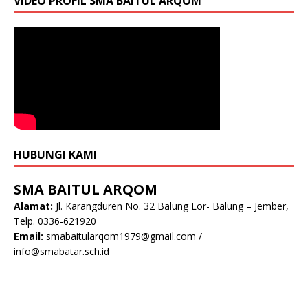
VIDEO PROFIL SMA BAITUL ARQOM
HUBUNGI KAMI
SMA BAITUL ARQOM
Alamat:
Jl. Karangduren No. 32 Balung Lor- Balung – Jember,
Telp. 0336-621920
Email:
smabaitularqom1979@gmail.com
/
info@smabatar.sch.id