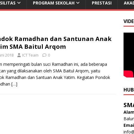
SILITAS
PROGRAM SEKOLAH
PRESTASI
AKA
VID
ndok Ramadhan dan Santunan Anak
im SMA Baitul Arqom
uni 2018
ICT Team
0
 memperingati bulan suci Ramadhan ini, ada beberapa
tan yang dilaksanakan oleh SMA Baitul Arqom, yaitu
ok Ramadhan dan Santuan Anak Yatim. Kegiatan Pondok
adhan
[…]
HUB
SM
Alam
Balun
Emai
info@