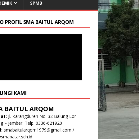
DEMIK
SPMB
EO PROFIL SMA BAITUL ARQOM
UNGI KAMI
A BAITUL ARQOM
at:
Jl. Karangduren No. 32 Balung Lor-
g – Jember, Telp. 0336-621920
l:
smabaitularqom1979@gmail.com
/
smabatar.sch.id