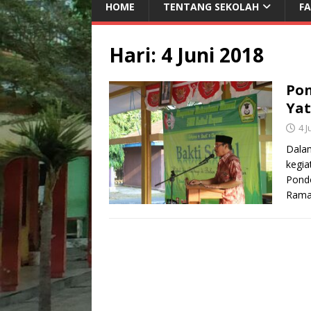
HOME
TENTANG SEKOLAH
FA
Hari:
4 Juni 2018
Po
Yat
4 J
Dalam
kegia
Pond
Ram